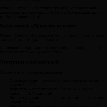
Ответ:
«Согласен, инвестиция серьёзная. В среднем наши
клиенты окупают вложения за 3 месяца. Какой показатель для
вас был бы ориентиром?»
Возражение 4: «Пришлите на почту»
Ответ:
«Конечно. Чтобы письмо было по делу — какая главная
задача сейчас и что уже пробовали?»
Два вопроса превращают отмашку в мини-квалификацию. Если
человек отвечает — он уже вовлечён.
Метрики cold outreach
Отслеживайте 7 ключевых показателей:
Outreach volume
— количество контактов в день/неделю
(норма: 50-100)
Reply rate
— процент ответов (норма: 10-25% для
LinkedIn, 5-15% для email)
Positive reply rate
— процент заинтересованных ответов
(норма: 5-10%)
Meeting conversion
— процент ответов, которые стали