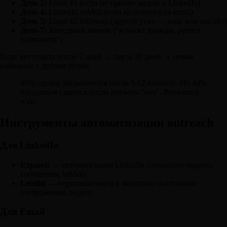
День 2:
Email #1 (если не принял запрос в LinkedIn)
День 4:
LinkedIn InMail (если не ответил на email)
День 5:
Email #2 followup (другой угол — кейс или инсайт)
День 7:
Холодный звонок ("я писал дважды, решил
позвонить")
Если нет ответа после 7 дней → пауза 30 дней → новая
кампания с другим углом.
80% сделок закрываются после 5-12 касаний. Но 44%
продавцов сдаются после первого "нет". Persistence
wins.
Инструменты автоматизации outreach
Для LinkedIn
Expandi
— автоматизация LinkedIn (connection requests,
сообщения, InMail)
Lemlist
— персонализация в масштабе (кастомные
изображения, видео)
Для Email