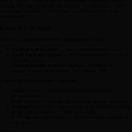
Что не так: всё о себе, ничего о получателе. Нереалистичные
цифры. Просьба потратить час времени от незнакомца. Такое
сообщение получает 1-2% ответов — и большинство из них
негативные.
Канал 2: Cold email
Работает для массового охвата. Response rate 5-15%.
Apollo.io или Hunter.io
— поиск корпоративных email
Email warm-up сервисы
— Warmbox, Lemwarm (чтобы не
попасть в спам)
Персонализация в первой строке
— упоминание
недавней новости компании, достижения ЛПР
Структура эффективного cold email:
Subject
(тема) — короткая, персонализированная,
интригующая
Hook
(зацепка) — первое предложение цепляет внимание
Problem
(проблема) — описываете боль, которую решаете
Proof
(доказательство) — кейс или цифры
CTA
(призыв к действию) — простой вопрос или просьба
о встрече