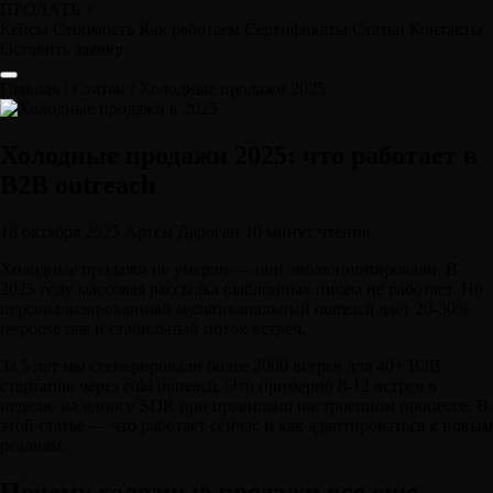
ПРОДАТЬ
×
Кейсы
Стоимость
Как работаем
Сертификаты
Статьи
Контакты
Оставить заявку
Главная
/
Статьи
/
Холодные продажи 2025
Холодные продажи 2025: что работает в
B2B outreach
18 октября 2025
Артём Дароган
10 минут чтения
Холодные продажи не умерли — они эволюционировали. В
2025 году массовая рассылка шаблонных писем не работает. Но
персонализированный мультиканальный outreach даёт 20-30%
response rate и стабильный поток встреч.
За 5 лет мы сгенерировали более 2000 встреч для 40+ B2B
стартапов через cold outreach. Это примерно 8-12 встреч в
неделю на одного SDR при правильно настроенном процессе. В
этой статье — что работает сейчас и как адаптироваться к новым
реалиям.
Почему холодные продажи все еще