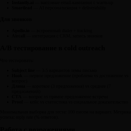
Instantly.ai
— массовые email-кампании с warm-up
Smartlead
— AI персонализация + deliverability
Для звонков
Apollo.io
— встроенный dialer + tracking
Aircall
— интеграция с CRM, запись звонков
A/B тестирование в cold outreach
Что тестировать:
Subject line
— 3-5 вариантов темы письма
Hook
— первое предложение (проблема vs достижение vs
вопрос)
Длина
— короткое (3 предложения) vs среднее (7
предложений)
CTA
— вопрос vs прямое предложение встречи
Proof
— кейс vs статистика vs социальное доказательство
Минимальная выборка для теста: 100 писем на вариант. Метрика
успеха: reply rate (% ответов).
Работа с возражениями