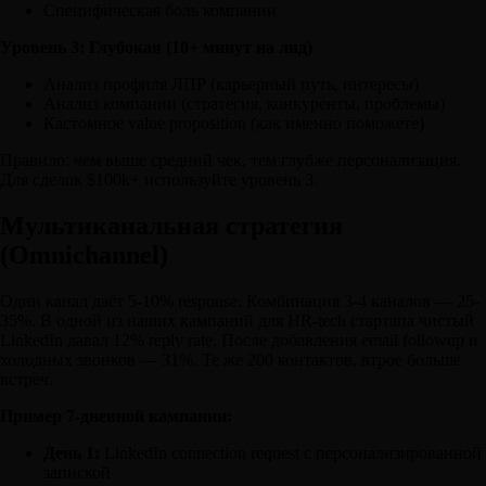
Специфическая боль компании
Уровень 3: Глубокая (10+ минут на лид)
Анализ профиля ЛПР (карьерный путь, интересы)
Анализ компании (стратегия, конкуренты, проблемы)
Кастомное value proposition (как именно поможете)
Правило: чем выше средний чек, тем глубже персонализация.
Для сделок $100k+ используйте уровень 3.
Мультиканальная стратегия
(Omnichannel)
Один канал даёт 5-10% response. Комбинация 3-4 каналов — 25-
35%. В одной из наших кампаний для HR-tech стартапа чистый
LinkedIn давал 12% reply rate. После добавления email followup и
холодных звонков — 31%. Те же 200 контактов, втрое больше
встреч.
Пример 7-дневной кампании:
День 1:
LinkedIn connection request с персонализированной
запиской