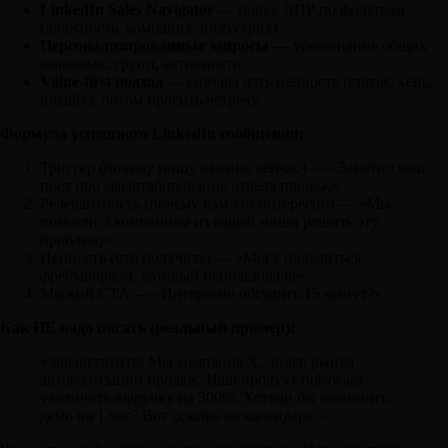
LinkedIn Sales Navigator
— поиск ЛПР по фильтрам
(должность, компания, индустрия)
Персонализированные запросы
— упоминание общих
знакомых, групп, активности
Value-first подход
— сначала дать ценность (статья, кейс,
инсайт), потом просить встречу
Формула успешного LinkedIn сообщения:
Триггер (почему пишу именно сейчас) — «Заметил ваш
пост про масштабирование отдела продаж»
Релевантность (почему вам это интересно) — «Мы
помогли 3 компаниям из вашей ниши решить эту
проблему»
Ценность (что получите) — «Могу поделиться
фреймворком, который использовали»
Мягкий CTA — «Интересно обсудить 15 минут?»
Как НЕ надо писать (реальный пример):
«Здравствуйте! Мы компания X, лидер рынка
автоматизации продаж. Наш продукт помогает
увеличить выручку на 300%. Хотели бы назначить
демо на 1 час? Вот ссылка на календарь.»