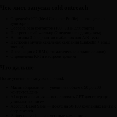
Чек-лист запуска cold outreach
Определён ICP (Ideal Customer Profile) — кто целевая
аудитория
Собрана база контактов (100+ ЛПР для старта)
Настроен email warm-up (2 недели перед запуском)
Написаны 3-5 вариантов шаблонов для A/B теста
Настроена мультиканальная кампания (LinkedIn + email +
звонки)
Интеграция с CRM (автоматическое создание лидов)
Определены KPI и настроен трекинг
Что дальше
После успешного запуска outbound:
Масштабирование — увеличить объем с 50 до 200
контактов/день
AI персонализация — использовать GPT для генерации
уникальных писем
Account-Based Sales — фокус на 50-100 компаниях мечты с
deep research
Partner outreach — совместные кампании с