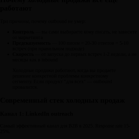
работают
Три причины, почему outbound не умер:
Контроль
— вы сами выбираете кому писать, не зависите
от маркетинга
Предсказуемость
— 100 писем = 20-30 ответов = 5-10
встреч (при правильном подходе)
Скорость
— от запуска до первых встреч 1-2 недели, а не
месяцы как в inbound
Холодные продажи работают, когда вы продаете
решение конкретной проблемы конкретному
сегменту. Если продукт "для всех" — outbound
провалится.
Современный стек холодных продаж
Канал 1: LinkedIn outreach
Самый эффективный канал для B2B в 2025. Response rate 15-
25%.